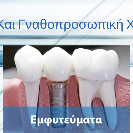
 Και Γναθοπροσωπική Χ