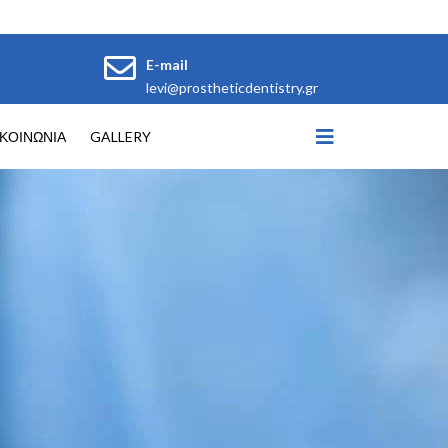
E-mail
levi@prostheticdentistry.gr
ΙΚΟΙΝΩΝΙΑ
GALLERY