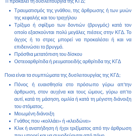
Τι προκαλεί τη δυσλειτουργία της ΚΓΔ;
Τραυματισμός της γνάθου, της άρθρωσης ή των μυών
της κεφαλής και του τραχήλου
Τρίξιμο ή σφίξιμο των δοντιών (βρυγμός) κατά τον
οποίο εξασκούνται πολύ μεγάλες πιέσεις στην ΚΓΔ. Το
άγχος ή το στρες μπορεί να προκαλέσει ή και να
επιδεινώσει το βρυγμό.
Πρόσθια μετατόπιση του δίσκου
Οστεοαρθρίτιδα ή ρευματοειδής αρθρίτιδα της ΚΓΔ
Ποια είναι τα συμπτώματα της δυσλειτουργίας της ΚΓΔ;
Πόνος ή ευαισθησία στο πρόσωπο γύρω απ’την
άρθρωση, στον αυχένα και τους ώμους, γύρω απ’το
αυτί, κατά τη μάσηση, ομιλία ή κατά τη μέγιστη διάνοιξη
του στόματος.
Μειωμένη διάνοιξη
Γνάθος που «κολλάει» ή «κλειδώνει»
Κλικ ή αναπήδηση ή ήχοι τριξίματος από την άρθρωση
που μπορεί και να συνοδεύονται από πόνο.