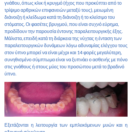
γνάθου, όπως κλικ ή κρυγμό (ήχος που προκύπτει από το
τρίψιμο αρθρικών επιφανειών μεταξύ τους), μειωμένη
διάνοιξη ή κλείδωμα κατά τη διάνοιξη ή το κλείσιμο του
στόματος. Οι φασέτες βρυγμού, που είναι συχνό εύρημα,
προδίδουν την παρουσία έντονης παραλειτουργικής έξης.
Μάλιστα, επειδή κατά τη διάρκεια της νύχτας η ένταση των
παραλειτουργικών δυνάμεων λόγω αδυναμίας ελέγχου τους
στον ύπνο μπορεί να είναι μέχρι και 14 φορές μεγαλύτερη,
συνηθισμένο σύμπτωμα είναι να ξυπνάει ο ασθενής με πόνο
στις γνάθους ή στους μύες του προσώπου μετά το βραδινό
ύπνο.
Εξετάζονται η λειτουργία των εμπλεκόμενων μυών και η
οδοντική σύγκλειση.