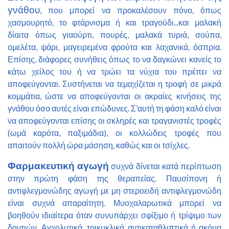
γνάθου
, που μπορεί να προκαλέσουν πόνο, όπως
χασμουρητό, το φτάρνισμα ή και τραγούδι...και μαλακή
δίαιτα όπως γιαούρτι, πουρές, μαλακά τυριά, σούπα,
ομελέτα, ψάρι, μαγειρεμένα φρούτα και λαχανικά, όσπρια.
Επίσης, διάφορες συνήθεις όπως το να δαγκώνει κανείς το
κάτω χείλος του ή να τρώει τα νύχια του πρέπει να
αποφεύγονται. Συστήνεται να τεμαχίζεται η τροφή σε μικρά
κομμάτια, ώστε να αποφεύγονται οι ακραίες κινήσεις της
γνάθου όσο αυτές είναι επώδυνες. Σ’αυτή τη φάση καλό είναι
να αποφεύγονται επίσης οι σκληρές και τραγανιστές τροφές
(ωμά καρότα, παξιμάδια), οι κολλώδεις τροφές που
απαιτούν πολλή ώρα μάσηση, καθώς και οι τσίχλες.
Φαρμακευτική αγωγή
συχνά δίνεται κατά περίπτωση
στην πρώτη φάση της θεραπείας. Παυσίπονη ή
αντιφλεγμονώδης αγωγή με μη στεροειδή αντιφλεγμονώδη
είναι συχνά απαραίτητη. Μυοχαλαρωτικά μπορεί να
βοηθούν ιδιαίτερα όταν συνυπάρχει σφίξιμο ή τρίψιμο των
δοντιών. Αγχολυτικά, τρικυκλικά αντικαταθλιπτικά ή ακόμα