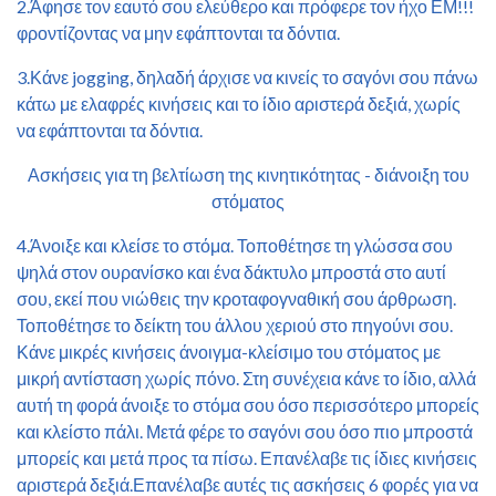
2.Άφησε τον εαυτό σου ελεύθερο και πρόφερε τον ήχο ΕΜ!!!
φροντίζοντας να μην εφάπτονται τα δόντια.
3.Κάνε jogging, δηλαδή άρχισε να κινείς το σαγόνι σου πάνω
κάτω με ελαφρές κινήσεις και το ίδιο αριστερά δεξιά, χωρίς
να εφάπτονται τα δόντια.
Ασκήσεις για τη βελτίωση της κινητικότητας - διάνοιξη του
στόματος
4.Άνοιξε και κλείσε το στόμα. Τοποθέτησε τη γλώσσα σου
ψηλά στον ουρανίσκο και ένα δάκτυλο μπροστά στο αυτί
σου, εκεί που νιώθεις την κροταφογναθική σου άρθρωση.
Τοποθέτησε το δείκτη του άλλου χεριού στο πηγούνι σου.
Κάνε μικρές κινήσεις άνοιγμα-κλείσιμο του στόματος με
μικρή αντίσταση χωρίς πόνο. Στη συνέχεια κάνε το ίδιο, αλλά
αυτή τη φορά άνοιξε το στόμα σου όσο περισσότερο μπορείς
και κλείστο πάλι. Μετά φέρε το σαγόνι σου όσο πιο μπροστά
μπορείς και μετά προς τα πίσω. Επανέλαβε τις ίδιες κινήσεις
αριστερά δεξιά.Επανέλαβε αυτές τις ασκήσεις 6 φορές για να