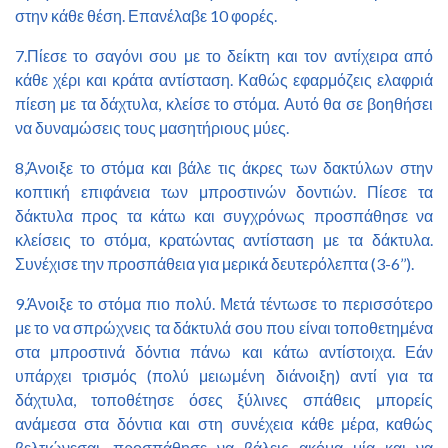
στην κάθε θέση. Επανέλαβε 10 φορές.
7.Πίεσε το σαγόνι σου με το δείκτη και τον αντίχειρα από
κάθε χέρι και κράτα αντίσταση. Καθώς εφαρμόζεις ελαφριά
πίεση με τα δάχτυλα, κλείσε το στόμα. Αυτό θα σε βοηθήσει
να δυναμώσεις τους μασητήριους μύες.
8,Άνοιξε το στόμα και βάλε τις άκρες των δακτύλων στην
κοπτική επιφάνεια των μπροστινών δοντιών. Πίεσε τα
δάκτυλα προς τα κάτω και συγχρόνως προσπάθησε να
κλείσεις το στόμα, κρατώντας αντίσταση με τα δάκτυλα.
Συνέχισε την προσπάθεια για μερικά δευτερόλεπτα (3-6’’).
9.Άνοιξε το στόμα πιο πολύ. Μετά τέντωσε το περισσότερο
με το να σπρώχνεις τα δάκτυλά σου που είναι τοποθετημένα
στα μπροστινά δόντια πάνω και κάτω αντίστοιχα. Εάν
υπάρχει τρισμός (πολύ μειωμένη διάνοιξη) αντί για τα
δάχτυλα, τοποθέτησε όσες ξύλινες σπάθεις μπορείς
ανάμεσα στα δόντια και στη συνέχεια κάθε μέρα, καθώς
βελτιώνεσαι, προσπάθησε να βάλεις ακόμα μία και να