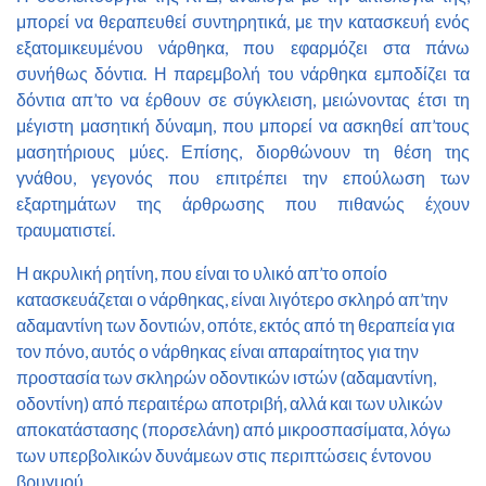
μπορεί να θεραπευθεί συντηρητικά, με την κατασκευή ενός
εξατομικευμένου νάρθηκα, που εφαρμόζει στα πάνω
συνήθως δόντια. Η παρεμβολή του νάρθηκα εμποδίζει τα
δόντια απ’το να έρθουν σε σύγκλειση, μειώνοντας έτσι τη
μέγιστη μασητική δύναμη, που μπορεί να ασκηθεί απ’τους
μασητήριους μύες. Επίσης, διορθώνουν τη θέση της
γνάθου, γεγονός που επιτρέπει την επούλωση των
εξαρτημάτων της άρθρωσης που πιθανώς έχουν
τραυματιστεί.
Η ακρυλική ρητίνη, που είναι το υλικό απ’το οποίο
κατασκευάζεται ο νάρθηκας, είναι λιγότερο σκληρό απ’την
αδαμαντίνη των δοντιών, οπότε, εκτός από τη θεραπεία για
τον πόνο, αυτός ο νάρθηκας είναι απαραίτητος για την
προστασία των σκληρών οδοντικών ιστών (αδαμαντίνη,
οδοντίνη) από περαιτέρω αποτριβή, αλλά και των υλικών
αποκατάστασης (πορσελάνη) από μικροσπασίματα, λόγω
των υπερβολικών δυνάμεων στις περιπτώσεις έντονου
βρυγμού.