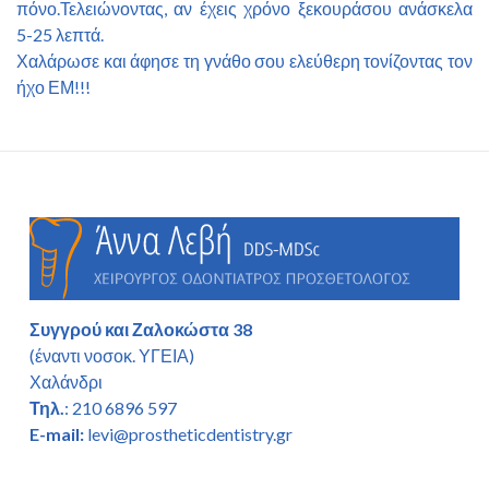
πόνο.Τελειώνοντας, αν έχεις χρόνο ξεκουράσου ανάσκελα
5-25 λεπτά.
Χαλάρωσε και άφησε τη γνάθο σου ελεύθερη τονίζοντας τον
ήχο ΕΜ!!!
Συγγρού και Ζαλοκώστα 38
(έναντι νοσοκ. ΥΓΕΙΑ)
Χαλάνδρι
Τηλ.
: 210 6896 597
E-mail:
levi@prostheticdentistry.gr