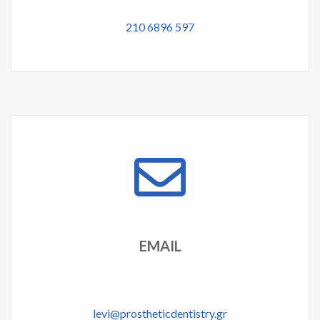
210 6896 597
EMAIL
levi@prostheticdentistry.gr