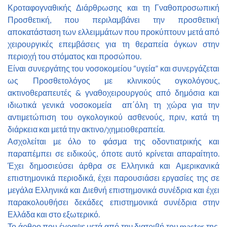
Κροταφογναθικής Διάρθρωσης και τη Γναθοπροσωπική
Προσθετική, που περιλαμβάνει την προσθετική
αποκατάσταση των ελλειμμάτων που προκύπτουν μετά από
χειρουργικές επεμβάσεις για τη θεραπεία όγκων στην
περιοχή του στόματος και προσώπου.
Είναι συνεργάτης του νοσοκομείου “υγεία” και συνεργάζεται
ως Προσθετολόγος με κλινικούς ογκολόγους,
ακτινοθεραπευτές & γναθοχειρουργούς από δημόσια και
ιδιωτικά γενικά νοσοκομεία απ΄όλη τη χώρα για την
αντιμετώπιση του ογκολογικού ασθενούς, πριν, κατά τη
διάρκεια και μετά την ακτινο/χημειοθεραπεία.
Ασχολείται με όλο το φάσμα της οδοντιατρικής και
παραπέμπει σε ειδικούς, όποτε αυτό κρίνεται απαραίτητο.
Έχει δημοσιεύσει άρθρα σε Ελληνικά και Αμερικανικά
επιστημονικά περιοδικά, έχει παρουσιάσει εργασίες της σε
μεγάλα Ελληνικά και Διεθνή επιστημονικά συνέδρια και έχει
παρακολουθήσει δεκάδες επιστημονικά συνέδρια στην
Ελλάδα και στο εξωτερικό.
Το άρθρο που έγραψε μετά από την διατριβή του master της,