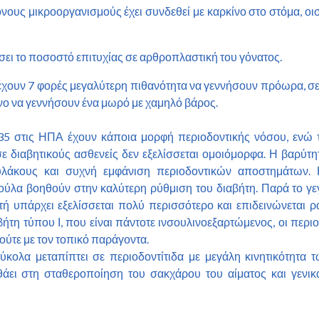
ους μικροοργανισμούς έχει συνδεθεί με καρκίνο στο στόμα, οισ
ει το ποσοστό επιτυχίας σε αρθροπλαστική του γόνατος.
έχουν 7 φορές μεγαλύτερη πιθανότητα να γεννήσουν πρόωρα, σε 
νο να γεννήσουν ένα μωρό με χαμηλό βάρος.
5 στις ΗΠΑ έχουν κάποια μορφή περιοδοντικής νόσου, ενώ 
σε διαβητικούς ασθενείς δεν εξελίσσεται ομοιόμορφα. Η βαρύτη
θυλάκους και συχνή εμφάνιση περιοδοντικών αποστημάτων. Η
ι ούλα βοηθούν στην καλύτερη ρύθμιση του διαβήτη. Παρά το γ
υτή υπάρχει
εξελίσσεται πολύ περισσότερο και επιδεινώνεται 
βήτη τύπου Ι, που είναι πάντοτε ινσουλινοεξαρτώμενος, οι περιο
 ούτε με τον τοπικό παράγοντα.
ύκολα μεταπίπτει σε περιοδοντίτιδα με μεγάλη κινητικότητα 
ηθάει στη σταθεροποίηση του σακχάρου του αίματος και γενι