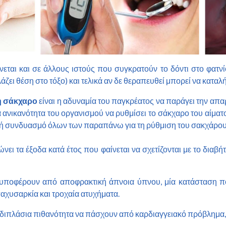
νεται και σε άλλους ιστούς που συγκρατούν το δόντι στο φατνί
άζει θέση στο τόξο) και τελικά αν δε θεραπευθεί μπορεί να καταλ
ή σάκχαρο
είναι η αδυναμία του παγκρέατος να παράγει την απ
ανικανότητα του οργανισμού να ρυθμίσει το σάκχαρο του αίματο
ή συνδυασμό όλων των παραπάνω για τη ρύθμιση του σακχάρου 
ώνει τα έξοδα κατά έτος που φαίνεται να σχετίζονται με το διαβ
υποφέρουν από αποφρακτική άπνοια ύπνου, μία κατάσταση που
αχυσαρκία και τροχαία ατυχήματα.
 διπλάσια πιθανότητα να πάσχουν από καρδιαγγειακό πρόβλημα, 