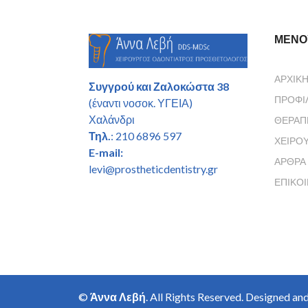
ΜΕΝΟ
ΑΡΧΙΚ
Συγγρού και Ζαλοκώστα 38
ΠΡΟΦΊ
(έναντι νοσοκ. ΥΓΕΙΑ)
Χαλάνδρι
ΘΕΡΑΠ
Τηλ.
: 210 6896 597
ΧΕΙΡΟ
E-mail:
ΆΡΘΡΑ
levi@prostheticdentistry.gr
ΕΠΙΚΟ
©
Άννα Λεβή
. All Rights Reserved. Designed a