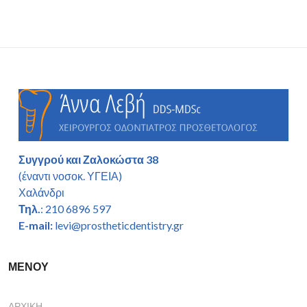
Συγγρού και Ζαλοκώστα 38
(έναντι νοσοκ. ΥΓΕΙΑ)
Χαλάνδρι
Τηλ.
: 210 6896 597
E-mail:
levi@prostheticdentistry.gr
ΜΕΝΟΥ
ΑΡΧΙΚΉ