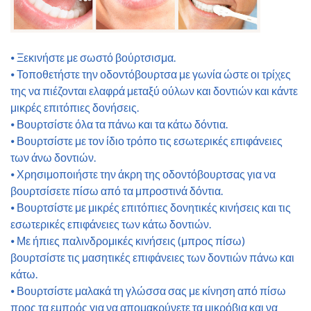
⦁ Ξεκινήστε με σωστό βούρτσισμα.
⦁ Τοποθετήστε την οδοντόβουρτσα με γωνία ώστε οι τρίχες
της να πιέζονται ελαφρά μεταξύ ούλων και δοντιών και κάντε
μικρές επιτόπιες δονήσεις.
⦁ Βουρτσίστε όλα τα πάνω και τα κάτω δόντια.
⦁ Βουρτσίστε με τον ίδιο τρόπο τις εσωτερικές επιφάνειες
των άνω δοντιών.
⦁ Χρησιμοποιήστε την άκρη της οδοντόβουρτσας για να
βουρτσίσετε πίσω από τα μπροστινά δόντια.
⦁ Βουρτσίστε με μικρές επιτόπιες δονητικές κινήσεις και τις
εσωτερικές επιφάνειες των κάτω δοντιών.
⦁ Με ήπιες παλινδρομικές κινήσεις (μπρος πίσω)
βουρτσίστε τις μασητικές επιφάνειες των δοντιών πάνω και
κάτω.
⦁ Βουρτσίστε μαλακά τη γλώσσα σας με κίνηση από πίσω
προς τα εμπρός για να απομακρύνετε τα μικρόβια και να