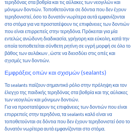
τερηδόνας στα βοθρία και τις αύλακες των νεογιλών και
μόνιμων δοντιών. Τοποθετούνται σε δόντια που δεν έχουν
τερηδονιστεί, όσο το δυνατόν νωρίτερα αυτά εμφανίζονται
στο στόμα για να προστατέψουν τις επιφάνειες των δοντιών
που είναι επιρρεπείς στην τερηδόνα. Πρόκειται για μία
εντελώς ανώδυνη διαδικασία, γρήγορη και εύκολη, κατά την
οποία τοποθετείται σύνθετη ρητίνη σε υγρή μορφή σε όλο το
βάθος των αυλάκων , ώστε να διεισδύει στις οπές και
σχισμές των δοντιών.
Εμφράξεις οπών και σχισμών (sealants)
Τα sealants παίζουν σημαντικό ρόλο στην πρόληψη και τον
έλεγχο της παιδικής τερηδόνας στα βοθρία και της αύλακες
των νεογιλών και μόνιμων δοντιών.
Για να προστατέψουν τις επιφάνειες των δοντιών που είναι
επιρρεπείς στην τερηδόνα, τα sealants καλό είναι να
τοποθετούνται σε δόντια που δεν έχουν τερηδονιστεί όσο το
δυνατόν νωρίτερα αυτά εμφανίζονται στο στόμα.