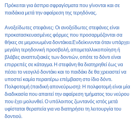
Πρόκειται για άσπρα σφραγίσματα που γίνονται και σε
παιδάκια μετά την αφαίρεση της τερηδόνας.
Ανοξείδωτες στεφάνες: Οι ανοξείδωτες στεφάνες είναι
προκατασκευασμένες φόρμες που προσαρμόζονται σα
θήκες σε μεμονωμένα δοντάκια.Ενδείκνυνται όταν υπάρχει
μεγάλη τερηδονική προσβολή, απομεταλλικοποίηση ή
βλάβες αναπτυξιακές των δοντιών, οπότε το δόντι είναι
επιρρεπές σε κάταγμα. Η στεφάνη θα διατηρηθεί έως να
πέσει το νεογιλό δοντάκι και το παιδάκι δε θα χρειαστεί να
υποστεί καμία περαιτέρω επέμβαση στο ίδιο δόντι.
Πολφοτομή (παιδική απονεύρωση): Η πολφοτομή είναι μία
διαδικασία που απαιτεί την αφαίρεση τμήματος του νεύρου
που έχει μολυνθεί. Ο υπόλοιπος ζωντανός ιστός μετά
υφίσταται θεραπεία για να διατηρήσει τη λειτουργία του
δοντιού.