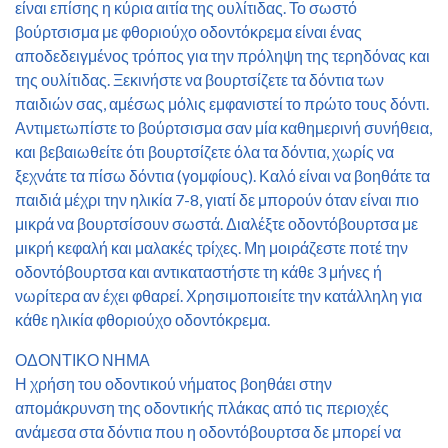
είναι επίσης η κύρια αιτία της ουλίτιδας. Το σωστό
βούρτσισμα με φθοριούχο οδοντόκρεμα είναι ένας
αποδεδειγμένος τρόπος για την πρόληψη της τερηδόνας και
της ουλίτιδας. Ξεκινήστε να βουρτσίζετε τα δόντια των
παιδιών σας, αμέσως μόλις εμφανιστεί το πρώτο τους δόντι.
Αντιμετωπίστε το βούρτσισμα σαν μία καθημερινή συνήθεια,
και βεβαιωθείτε ότι βουρτσίζετε όλα τα δόντια, χωρίς να
ξεχνάτε τα πίσω δόντια (γομφίους). Καλό είναι να βοηθάτε τα
παιδιά μέχρι την ηλικία 7-8, γιατί δε μπορούν όταν είναι πιο
μικρά να βουρτσίσουν σωστά. Διαλέξτε οδοντόβουρτσα με
μικρή κεφαλή και μαλακές τρίχες. Μη μοιράζεστε ποτέ την
οδοντόβουρτσα και αντικαταστήστε τη κάθε 3 μήνες ή
νωρίτερα αν έχει φθαρεί. Χρησιμοποιείτε την κατάλληλη για
κάθε ηλικία φθοριούχο οδοντόκρεμα.
ΟΔΟΝΤΙΚΟ ΝΗΜΑ
Η χρήση του οδοντικού νήματος βοηθάει στην
απομάκρυνση της οδοντικής πλάκας από τις περιοχές
ανάμεσα στα δόντια που η οδοντόβουρτσα δε μπορεί να