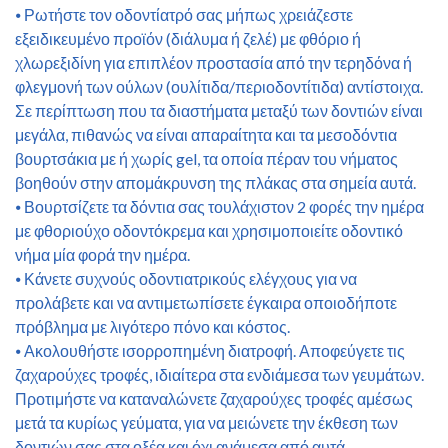
⦁ Ρωτήστε τον οδοντίατρό σας μήπως χρειάζεστε
εξειδικευμένο προϊόν (διάλυμα ή ζελέ) με φθόριο ή
χλωρεξιδίνη για επιπλέον προστασία από την τερηδόνα ή
φλεγμονή των ούλων (ουλίτιδα/περιοδοντίτιδα) αντίστοιχα.
Σε περίπτωση που τα διαστήματα μεταξύ των δοντιών είναι
μεγάλα, πιθανώς να είναι απαραίτητα και τα μεσοδόντια
βουρτσάκια με ή χωρίς gel, τα οποία πέραν του νήματος
βοηθούν στην απομάκρυνση της πλάκας στα σημεία αυτά.
⦁ Βουρτσίζετε τα δόντια σας τουλάχιστον 2 φορές την ημέρα
με φθοριούχο οδοντόκρεμα και χρησιμοποιείτε οδοντικό
νήμα μία φορά την ημέρα.
⦁ Κάνετε συχνούς οδοντιατρικούς ελέγχους για να
προλάβετε και να αντιμετωπίσετε έγκαιρα οποιοδήποτε
πρόβλημα με λιγότερο πόνο και κόστος.
⦁ Ακολουθήστε ισορροπημένη διατροφή. Αποφεύγετε τις
ζαχαρούχες τροφές, ιδιαίτερα στα ενδιάμεσα των γευμάτων.
Προτιμήστε να καταναλώνετε ζαχαρούχες τροφές αμέσως
μετά τα κυρίως γεύματα, για να μειώνετε την έκθεση των
δοντιών σας στα οξέα και όχι ανάμεσα από αυτά.