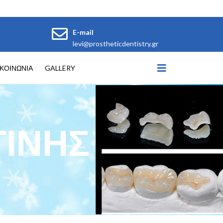
E-mail
levi@prostheticdentistry.gr
ΙΚΟΙΝΩΝΙΑ
GALLERY
ΤΙΝΗΣ