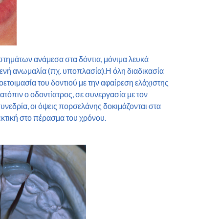
τημάτων ανάμεσα στα δόντια, μόνιμα λευκά
γενή ανωμαλία (πχ. υποπλασία).Η όλη διαδικασία
οετοιμασία του δοντιού με την αφαίρεση ελάχιστης
όπιν ο οδοντίατρος, σε συνεργασία με τον
συνεδρία, οι όψεις πορσελάνης δοκιμάζονται στα
θεκτική στο πέρασμα του χρόνου.