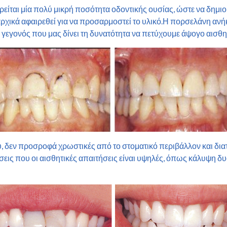
είται μία πολύ μικρή ποσότητα οδοντικής ουσίας, ώστε να δημι
 αρχικά αφαιρεθεί για να προσαρμοστεί το υλικό.Η πορσελάνη ανή
, γεγονός που μας δίνει τη δυνατότητα να πετύχουμε άψογο αισθ
υ, δεν προσροφά χρωστικές από το στοματικό περιβάλλον και διατ
εις που οι αισθητικές απαιτήσεις είναι υψηλές, όπως κάλυψη δ