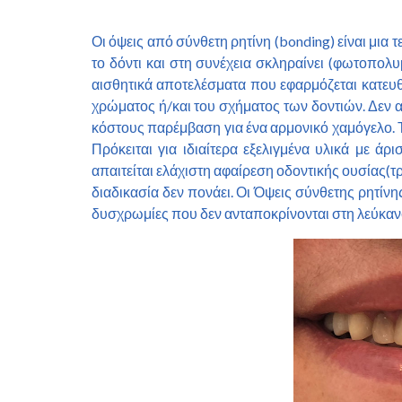
Οι όψεις από σύνθετη ρητίνη (bonding) είναι μια
το δόντι και στη συνέχεια σκληραίνει (φωτοπολυμ
αισθητικά αποτελέσματα που εφαρμόζεται κατευθ
χρώματος ή/και του σχήματος των δοντιών. Δεν α
κόστους παρέμβαση για ένα αρμονικό χαμόγελο. Τα 
Πρόκειται για ιδιαίτερα εξελιγμένα υλικά με ά
απαιτείται ελάχιστη αφαίρεση οδοντικής ουσίας(τ
διαδικασία δεν πονάει. Οι Όψεις σύνθετης ρητί
δυσχρωμίες που δεν ανταποκρίνονται στη λεύκανσ