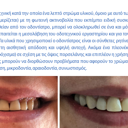
 τεχνική κατά την οποία ένα λεπτό στρώμα υλικού, όμοιο με αυτ
ερίζεται) με τη φωτεινή ακτινοβολία που εκπέμπει ειδική συσκ
είαν από τον οδοντίατρο, μπορεί να ολοκληρωθεί σε ένα και μό
παιτείται η μεσολάβηση του οδοτεχνικού εργαστηρίου και για το
υλικά που χρησιμοποιεί ο οδοντίατρος είναι οι σύνθετες ρητίνες
ριστη αισθητική απόδοση και υψηλή αντοχή. Ακόμα ένα πλεονέ
ρόχισμα) σε σχέση με τις όψεις πορσελάνης και επιπλέον η χρήσ
νης μπορούν να διορθώσουν προβλήματα που αφορούν το χρώμα, 
η, μικροδοντία, αραιοδοντία, συνωστισμός.