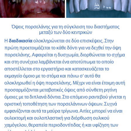
Όψεις πορσελάνης για τη σύγκλειση του διαστήματος
μεταξύ των δύο κεντρικών
Η
διαδικασία
ολοκληρώνεται σε δύο επισκέψεις. Στην
πρώτη προετοιμάζεται το κάθε δόντι για να δεχθεί την όψη
πορσελάνης. Αφαιρείται η δυσχωμία, διορθώνεται το σχήμα
και στη συνέχεια λαμβάνεται ένα αποτύπωμα το οποίο
αποστέλλεται στο εργαστήριο και κατασκευάζεται το
εκμαγείο όμοιο με το στόμα και πάνω σ’ αυτό θα
ολοκληρωθεί η όψη πορσελάνης. Μέχρι να είναι έτοιμη αυτή
προσαρμόζονται μεταβατικές όψεις από σύνθετη ρητίνη
όμοιες με τα διπλανά δόντια. Στο επόμενο ραντεβού γίνεται η
οριστική τοποθέτηση των πορσελάνινων όψεων. Συχνά
εμφανίζονται αυτά τα μαύρα τρίγωνα. Αιτίες μπορεί να είναι
ουλεκτομή και ουλοπλαστική για διόρθωση ουλικού
χαμόγελου, θεραπεία περιοδοντίτιδας ή και υφίζηση των