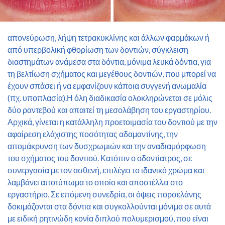
απονεύρωση, λήψη τετρακυκλίνης και άλλων φαρμάκων ή
από υπερβολική φθορίωση των δοντιών, σύγκλειση
διαστημάτων ανάμεσα στα δόντια, μόνιμα λευκά δόντια, για
τη βελτίωση σχήματος και μεγέθους δοντιών, που μπορεί να
έχουν σπάσει ή να εμφανίζουν κάποια συγγενή ανωμαλία
(πχ. υποπλασία).Η όλη διαδικασία ολοκληρώνεται σε μόλις
δύο ραντεβού και απαιτεί τη μεσολάβηση του εργαστηρίου.
Αρχικά, γίνεται η κατάλληλη προετοιμασία του δοντιού με την
αφαίρεση ελάχιστης ποσότητας αδαμαντίνης, την
απομάκρυνση των δυσχρωμιών και την αναδιαμόρφωση
του σχήματος του δοντιού. Κατόπιν ο οδοντίατρος, σε
συνεργασία με τον ασθενή, επιλέγει το ιδανικό χρώμα και
λαμβάνει αποτύπωμα το οποίο και αποστέλλει στο
εργαστήριο. Σε επόμενη συνεδρία, οι όψεις πορσελάνης
δοκιμάζονται στα δόντια και συγκολλούνται μόνιμα σε αυτά
με ειδική ρητινώδη κονία διπλού πολυμερισμού, που είναι